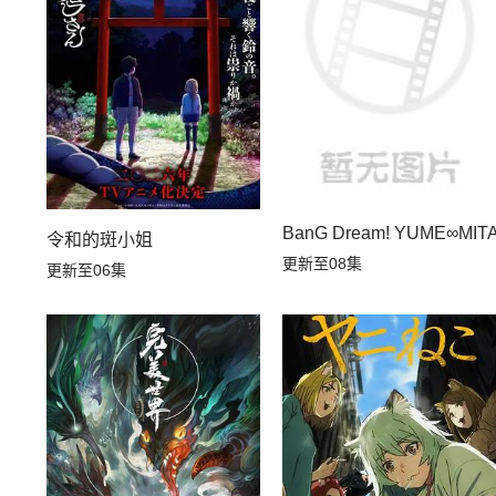
第14集
第13集
第08集
第07集
第02集
第01集
BanG Dream! YUME∞MIT
令和的斑小姐
更新至08集
更新至06集