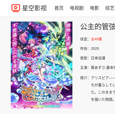
星空影视
首页
电视剧
电影
综艺
公主的管
状态：
全48集
年份：
2025
类型：
日本动漫
主演：
葵あずさ,藤本
简介：
アリスピア―
ちが暮らして
た。このまま
を描いた物語