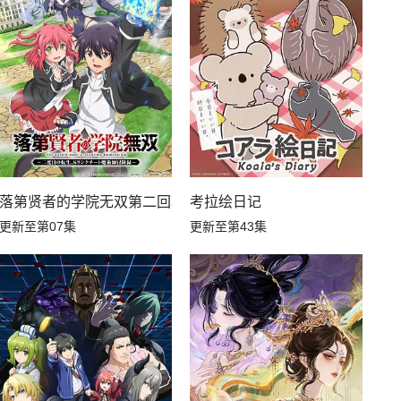
第10集
第09集
第04集
第03集
落第贤者的学院无双第二回转生，S等级作弊魔术师冒险记
考拉绘日记
更新至第07集
更新至第43集