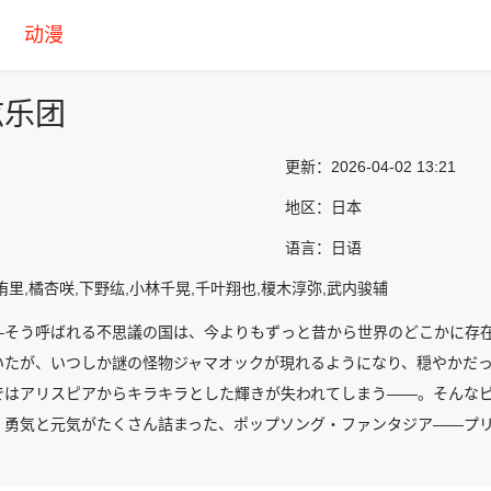
动漫
弦乐团
更新：
2026-04-02 13:21
地区：
日本
语言：
日语
侑里,橘杏咲,下野纮,小林千晃,千叶翔也,榎木淳弥,武内骏辅
―そう呼ばれる不思議の国は、今よりもずっと昔から世界のどこかに存
いたが、いつしか謎の怪物ジャマオックが現れるようになり、穏やかだ
ではアリスピアからキラキラとした輝きが失われてしまう――。そんな
。勇気と元気がたくさん詰まった、ポップソング・ファンタジア――プ