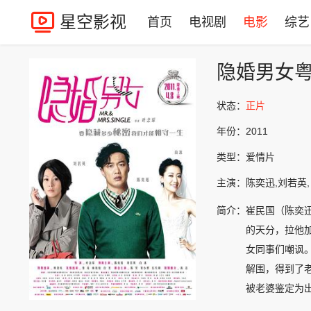
星空影视
首页
电视剧
电影
综艺
隐婚男女
状态：
正片
年份：
2011
类型：
爱情片
主演：
陈奕迅,刘若英,
简介：
崔民国（陈奕
的天分，拉他
女同事们嘲讽
解围，得到了
被老婆鉴定为