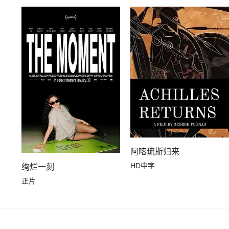
阿喀琉斯归来
HD中字
绚烂一刻
正片