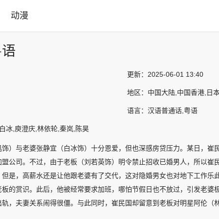
动漫
粤语
更新：
2025-06-01 13:40
地区：
中国大陆,中国香港,日
语言：
汉语普通话,粤语
白冰,庾澄庆,林依轮,秦岚,陈昊
迅饰）与老婆张静宜（白冰饰）十分恩爱，但也深感房贷压力。某日，崔民
加盟公司。不过，由于老板（刘若英饰）明令禁止招收已婚男人，所以崔
。但是，高薪水还是让他跟老婆有了交代，这对隐婚男女也对地下工作乐此
老板的赏识。此后，他被经常要求加班，哪怕节假日也不放过，引发老婆
出轨，夫妻关系闹得很僵。与此同时，崔民国却留意到老板对明星阿伦（