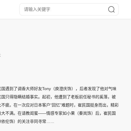
本
国遇到了调香大师好友Tony（庾澄庆饰），后者发现了他对气味
民国只得隐瞒结婚事实。起初，他遭到了老板前任秘书的奚落，被
不疲。在一次应对日本客户“回忆”难题时，崔民国挺身而出，精彩
极大不满。在请教闺蜜——情感专家如小果（秦岚饰）后，崔民国
林依伦饰）的关注非同寻常……