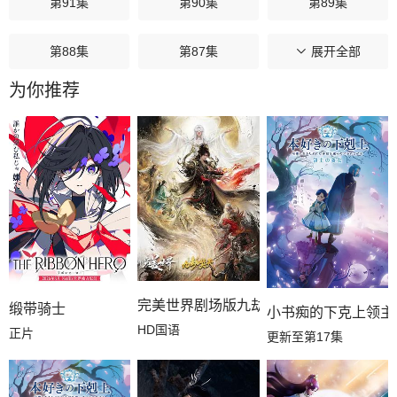
第91集
第90集
第89集
第88集
第87集
第86集
展开全部
为你推荐
第85集
第84集
第83集
第82集
第81集
第80集
第79集
第78集
第77集
第76集
第75集
第74集
第73集
第72集
第71集
完美世界剧场版九劫焚天
缎带骑士
小书痴的下克上领主
HD国语
正片
更新至第17集
第70集
第69集
第68集
第67集
第66集
第65集