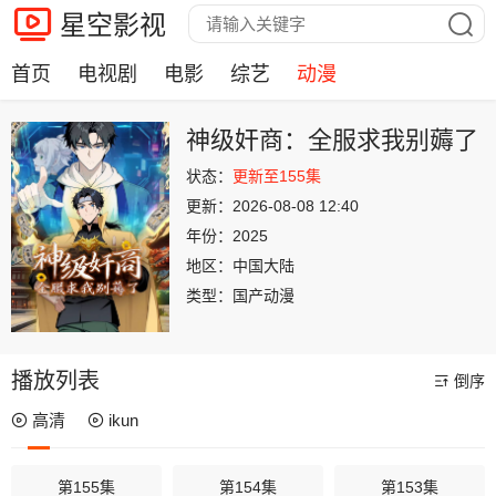
星空影视
首页
电视剧
电影
综艺
动漫
神级奸商：全服求我别薅了
状态：
更新至155集
更新：
2026-08-08 12:40
年份：
2025
地区：
中国大陆
类型：
国产动漫
播放列表
倒序
高清
ikun
第155集
第154集
第153集