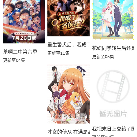
第128集
第127集
第126集
第125集
第124集
第123集
重生警犬后，我成了名侦探？
第122集
第121集
第120集
花织同学转生后还是
茶啊二中第六季
更新至11集
更新至05集
更新至04集
第119集
第118集
第117集
第116集
第115集
第114集
第113集
第112集
第111集
第110集
第109集
第108集
我把末日上交给了国
第107集
第106集
第105集
才女的侍从 在满是高岭之花的贵族学校