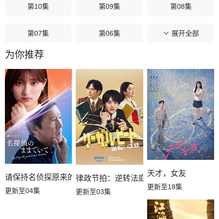
第10集
第09集
第08集
第07集
第06集
第05集
展开全部
为你推荐
第04集
第03集
第02集
第01集
天才，女友
请保持名侦探原来的样子
律政节拍：逆转法庭
更新至18集
更新至04集
更新至03集