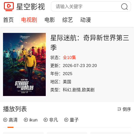
星空影视
首页
电视剧
电影
综艺
动漫
星际迷航：奇异新世界第三
季
状态：
全10集
更新：
2026-07-23 20:20
年份：
2025
地区：
美国
类型：
科幻,剧情,欧美剧
播放列表
倒序
高清
ikun
非凡
量子