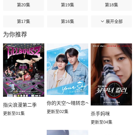
第20集
第19集
第18集
第17集
第16集
第15集
展开全部
为你推荐
第14集
第13集
第12集
第11集
第10集
第09集
第08集
第07集
第06集
第05集
第04集
第03集
你的天空～晴转恋～
第02集
第01集
指尖浪漫第二季
更新至02集
更新至01集
杀手妈咪
更新至04集