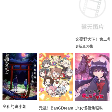
第65集
第64集
第63集
第62集
第61集
第60集
文豪野犬汪！第二季
第59集
第58集
第57集
更新至06集
第56集
第55集
第54集
第53集
第52集
第51集
第50集
第49集
第48集
第47集
第46集
第45集
令和的斑小姐
元祖！BanGDream酱
少女怪兽焦糖味
第44集
第43集
第42集