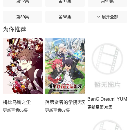
第92集
第91集
第90集
第89集
第88集
第87集
展开全部
为你推荐
第86集
第85集
第84集
第83集
第82集
第81集
第80集
第79集
第78集
第77集
第76集
第75集
第74集
第73集
第72集
BanG Dream! YUM
梅比乌斯之尘
落第贤者的学院无双第二回转生，S等级
更新至第08集
更新至第05集
更新至第07集
第71集
第70集
第69集
第68集
第67集
第66集