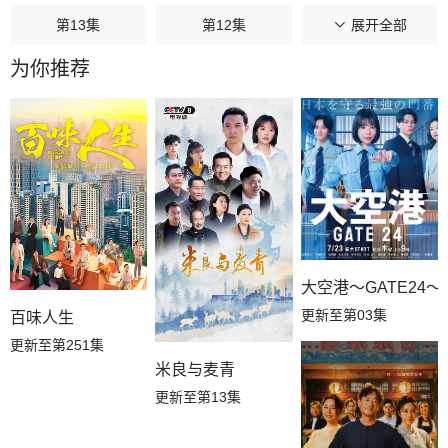
第13集
第12集
第11集
展开全部
为你推荐
第10集
第09集
第08集
第07集
第06集
第05集
第04集
第03集
第02集
第01集
大空港～GATE24～
更新至第03集
百味人生
更新至第251集
米良与麦青
更新至第13集