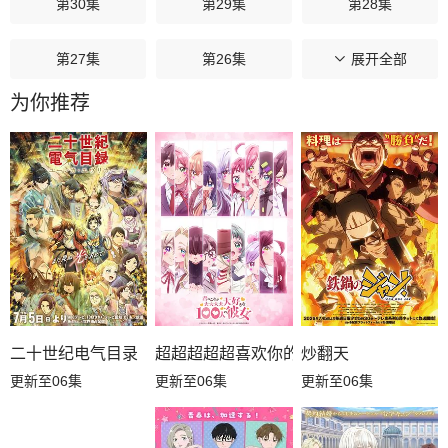
第30集
第29集
第28集
第27集
第26集
第25集
展开全部
为你推荐
第24集
第23集
第22集
第21集
第20集
第19集
第18集
第17集
第16集
第15集
第14集
第13集
第12集
第11集
第10集
超超超超超喜欢你的100个女朋友第三季
炒翻天
二十世纪电气目录
更新至06集
更新至06集
更新至06集
第09集
第08集
第07集
第06集
第05集
第04集