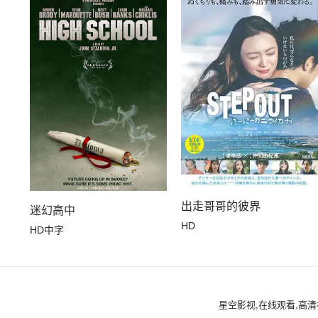
出走哥哥的彼界
迷幻高中
HD
HD中字
星空影视,在线观看,高清