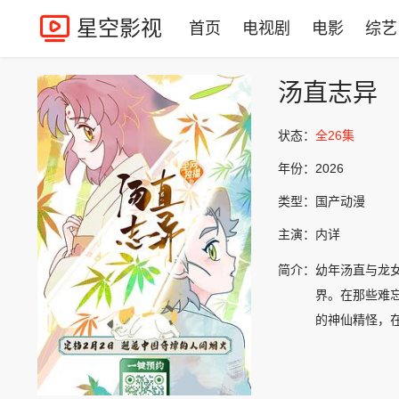
星空影视
首页
电视剧
电影
综艺
汤直志异
状态：
全26集
年份：
2026
类型：
国产动漫
主演：
内详
简介：
幼年汤直与龙
界。在那些难
的神仙精怪，