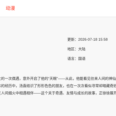
动漫
更新：
2026-07-18 15:58
地区：
大陆
语言：
国语
女的一次偶遇，意外开启了他的“天眼”——从此，他能看见往来人间的神
忘的经历中，汤直结识了形形色色的朋友，也在一次次看似寻常却暗藏奇
在人间烟火中相遇相伴——这个关于奇遇、友情与成长的故事，正徐徐展