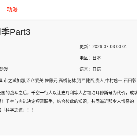
动漫
Part3
更新：
2026-07-03 00:01
地区：
日本
韩动漫
语言：
日语
慎,市之濑加那,沼仓爱美,佐藤元,高桥花林,河西健吾,麦人,中村悠一,石田彰
王国的战斗之后，千空一行人以让史丹利等人占领珀耳修斯号为代价，成
程！千空与杰诺决定短暂联手，结合彼此的知识，共同逼近那令人憎恶的
的「科学之道」！！