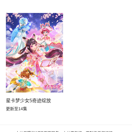
星卡梦少女5奇迹绽放
更新至14集