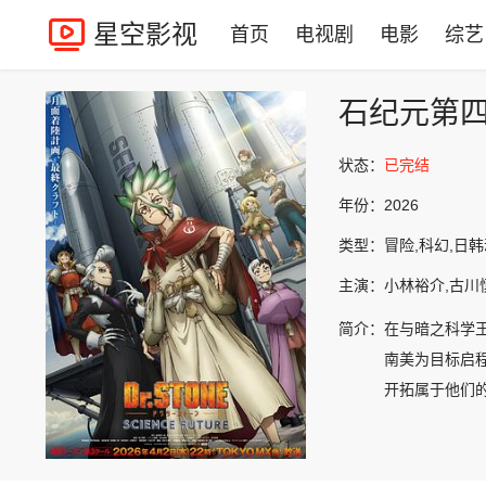
星空影视
首页
电视剧
电影
综艺
石纪元第四季
状态：
已完结
年份：
2026
类型：
冒险,科幻,日
主演：
小林裕介,古川
简介：
在与暗之科学
南美为目标启
开拓属于他们