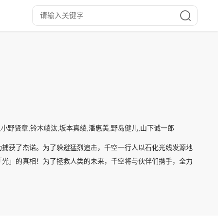
,小野贤章,铃木崚汰,坂本真绫,潘惠美,野岛健儿,山下诚一郎
功捕获了杰诺。为了躲避猛烈追击，千空一行人以石化光线发源地
「光」的真相！为了拯救人类的未来，千空将与伙伴们携手，全力