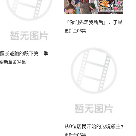
『你们先走我断后』，于是10年
更新至06集
擅长逃跑的殿下第二季
更新至第04集
从0位居民开始的边境领主大人
更新至06集