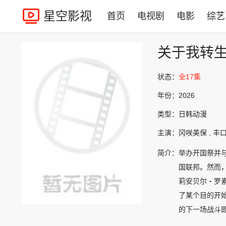
星空影视
首页
电视剧
电影
综艺
关于我转
状态：
全17集
年份：
2026
类型：
日韩动漫
主演：
冈咲美保 , 丰口
简介：
举办开国祭并
国联邦。然而
莉安贝尔・罗
了某个目的开
的下一场战斗