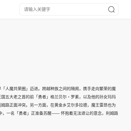
界「人魔共荣圈」迈进。跨越种族之间的隔阂，携手走向繁荣的魔
王国五大老之首的前「勇者」格兰贝尔・罗素，以及他的孙女玛玛
利姆路正面冲突。另一方面，在黄金乡艾尔多拉德，魔王雷昂也为
中，一名「勇者」正准备苏醒—— 怀抱着无法退让的意念，利姆路