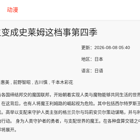
动漫
生变成史莱姆这档事第四季
更新：
2026-08-08 05:40
地区：
日本
语言：
日语
惠美 , 前野智昭 , 古川慎 , 千本木彩花
与各国缔结邦交的魔国联邦，开始朝着实现人类与魔物能够共同生活的世
，在这背后，也有人将魔王利姆路的崛起视为危险。其中包括西尔特罗斯
素。高举以支配来守护人类主张的格兰贝尔与玛莉安贝尔策动谋略，并与
始行动。 身为人类守护者的勇者，与支配世界的魔王。在各种盘算交错之
即将展开。