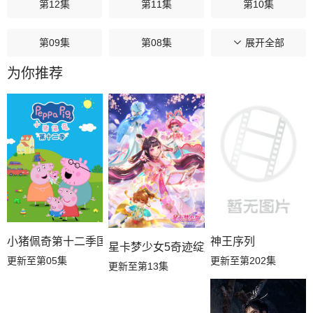
第12集
第11集
第10集
第09集
第08集
第07集
展开全部
为你推荐
第06集
第05集
第04集
第03集
第02集
第01集
小猪佩奇第十二季国语
神王序列
星卡梦少女5奇迹绽放
更新至第05集
更新至第202集
更新至第13集