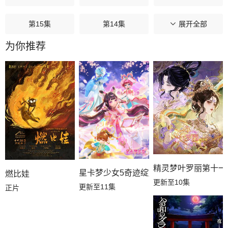
第15集
第14集
第13集
展开全部
为你推荐
第12集
第11集
第10集
第09集
第08集
第07集
第06集
第05集
第04集
第03集
第02集
第01集
精灵梦叶罗丽第十一
星卡梦少女5奇迹绽放
燃比娃
更新至10集
更新至11集
正片