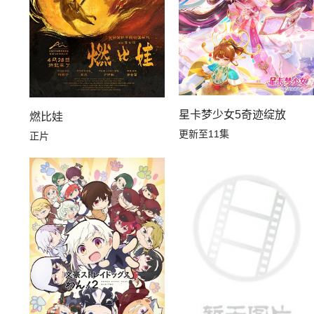
星卡梦少女5奇迹绽放
燃比娃
更新至11集
正片