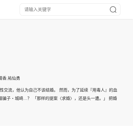
晴香,祐仙勇
女性交流，他认为自己不该结婚。 然而，为了延续『用毒人』的血
姻骗子‧城崎…？ 「那样的提案〈求婚〉，还是头一遭。」 把婚