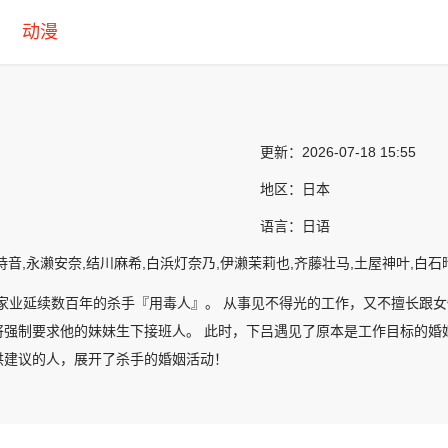
动漫
更新：
2026-07-18 15:55
地区：
日本
语言：
日语
诗音,永濑安奈,结川麻希,白浜灯奈乃,伊濑茉莉也,齐藤壮马,土屋神叶,白石
任家业延续数百年的杀手『用毒人』。 从事见不得光的工作，又不擅长跟
将强制要求他的妹妹生下接班人。 此时，下吕遇见了原本是工作目标的婚
供建议的人，展开了杀手的婚姻活动！