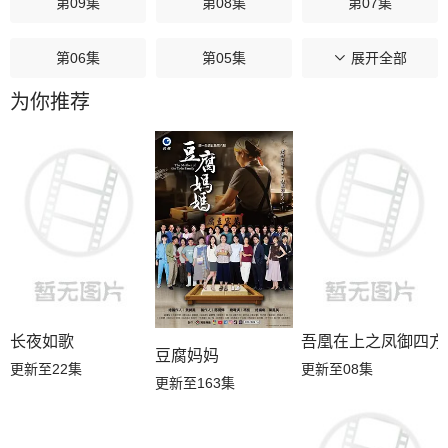
第09集
第08集
第07集
第06集
第05集
第04集
展开全部
为你推荐
第03集
第02集
第01集
长夜如歌
吾凰在上之凤御四方
豆腐妈妈
更新至22集
更新至08集
更新至163集