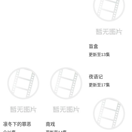
盲盒
更新至13集
凛冬下的罪恶
南戏
夜语记