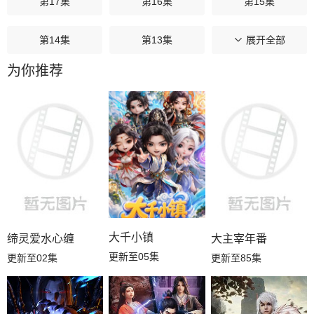
第17集
第16集
第15集
第14集
第13集
第12集
展开全部
为你推荐
第11集
第10集
第09集
第08集
第07集
第06集
第05集
第04集
第03集
第02集
第01集
大千小镇
缔灵爱水心缠
大主宰年番
更新至05集
更新至02集
更新至85集