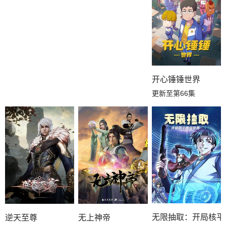
第43集
第42集
第41集
第40集
第39集
第38集
开心锤锤世界
第37集
第36集
第35集
更新至第66集
第34集
第33集
第32集
第31集
第30集
第29集
第28集
第27集
第26集
第25集
第24集
第23集
无限抽取：开局核平
逆天至尊
无上神帝
第22集
第21集
第20集