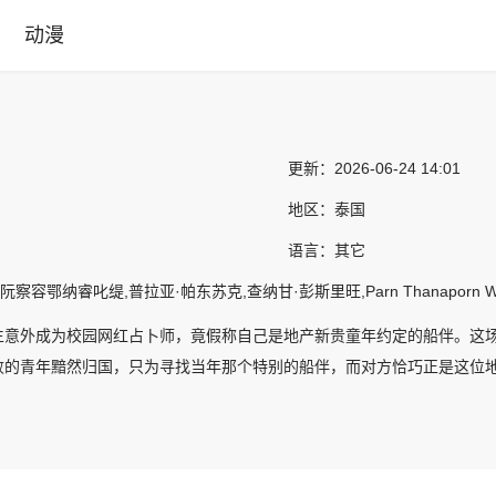
动漫
更新：
2026-06-24 14:01
地区：
泰国
语言：
其它
察容鄂纳睿叱缇,普拉亚·帕东苏克,查纳甘·彭斯里旺,Parn Thanaporn Wag
生意外成为校园网红占卜师，竟假称自己是地产新贵童年约定的船伴。这
败的青年黯然归国，只为寻找当年那个特别的船伴，而对方恰巧正是这位