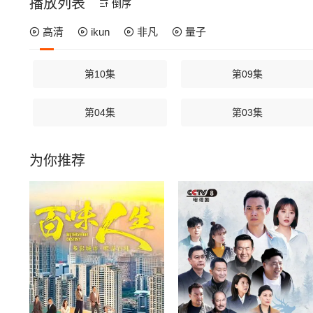
播放列表
倒序
高清
ikun
非凡
量子
第10集
第09集
第04集
第03集
为你推荐