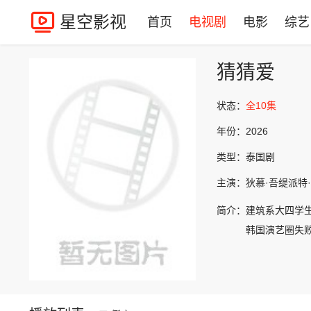
星空影视
首页
电视剧
电影
综艺
猜猜爱
状态：
全10集
年份：
2026
类型：
泰国剧
主演：
狄慕·吾缇派特·阮
简介：
建筑系大四学
韩国演艺圈失