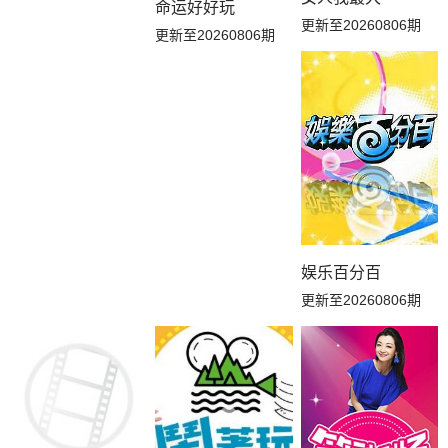
命运好好玩
更新至20260806期
更新至20260806期
娱乐百分百
更新至20260806期