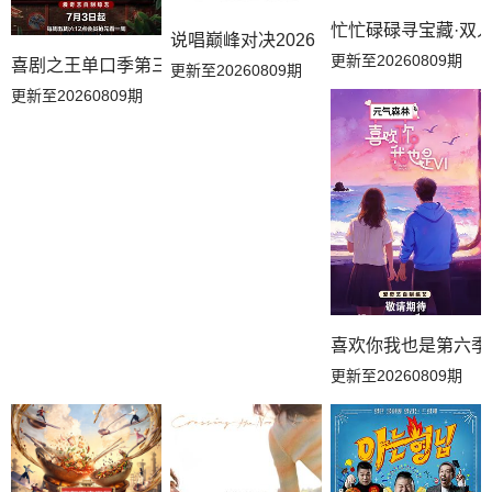
忙忙碌碌寻宝藏·双
说唱巅峰对决2026
更新至20260809期
喜剧之王单口季第三季
更新至20260809期
更新至20260809期
喜欢你我也是第六季
更新至20260809期