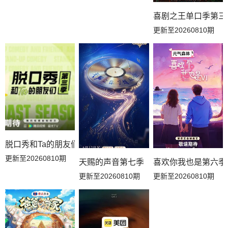
喜剧之王单口季第三
更新至20260810期
脱口秀和Ta的朋友们第三季
更新至20260810期
天赐的声音第七季
喜欢你我也是第六季
更新至20260810期
更新至20260810期