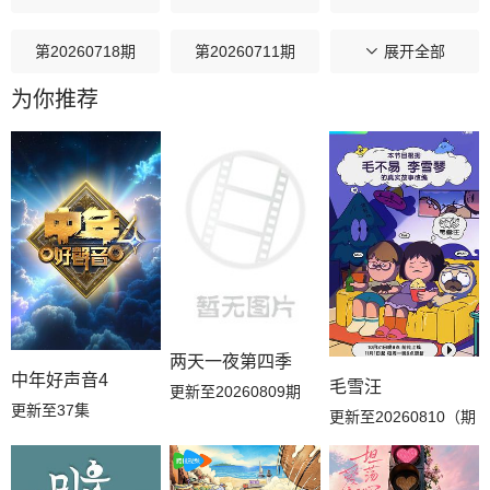
第20260718期
第20260711期
第20260704期
展开全部
为你推荐
第20260627期
第20260620期
第20260613期
第20260606期
第20260530期
第20260523期
第20260516期
第20260510期
第20260502期
第20260425期
第20260418期
第20260411期
第20260404期
第20260401期
第20260331期
两天一夜第四季
中年好声音4
毛雪汪
更新至20260809期
更新至37集
第20260325期
第20260324期
第20260318期
更新至20260810（期
第20260317期
第20260311期
第20260310期