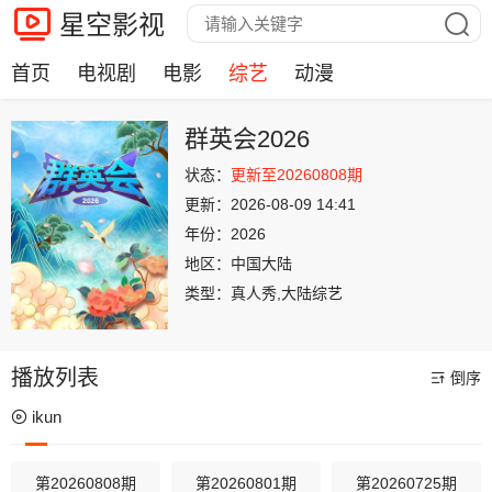
星空影视
首页
电视剧
电影
综艺
动漫
群英会2026
状态：
更新至20260808期
更新：
2026-08-09 14:41
年份：
2026
地区：
中国大陆
类型：
真人秀,大陆综艺
播放列表
倒序
ikun
第20260808期
第20260801期
第20260725期