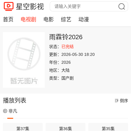
星空影视
首页
电视剧
电影
综艺
动漫
雨霖铃2026
状态：
已完结
更新：
2026-05-30 18:20
年份：
2026
地区：
大陆
类型：
国产剧
播放列表
倒序
非凡
第37集
第36集
第35集