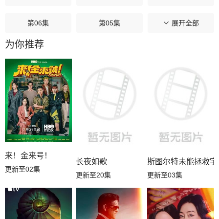
第06集
第05集
第04集
展开全部
为你推荐
第03集
第02集
第01集
来！金来号！
长夜如歌
斯图尔特未能拯救宇
更新至02集
更新至20集
更新至03集