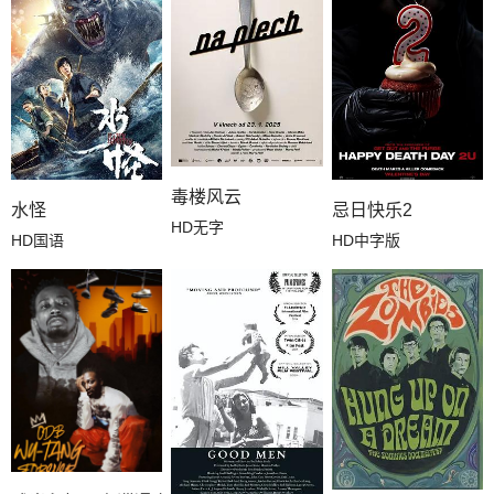
毒楼风云
水怪
忌日快乐2
HD无字
HD国语
HD中字版