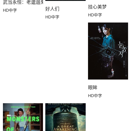
武当永恒：老邋遢鬼大传
挂心美梦
好人们
HD中字
HD中字
HD中字
眼眸
HD中字