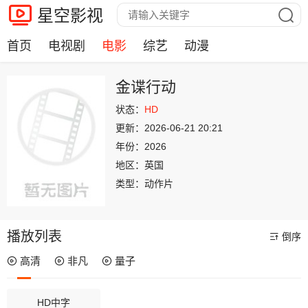
星空影视
首页
电视剧
电影
综艺
动漫
金谍行动
状态：
HD
更新：
2026-06-21 20:21
年份：
2026
地区：
英国
类型：
动作片
播放列表
倒序
高清
非凡
量子
HD中字