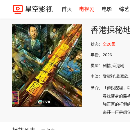
星空影视
首页
电视剧
电影
综艺
香港探秘
状态：
全20集
年份：
2026
类型：
剧情,香港剧
主演：
黎耀祥,龚嘉欣,
简介：
「傳說探秘，
尋找替身的民
強正直的打假
來莊一臣是想