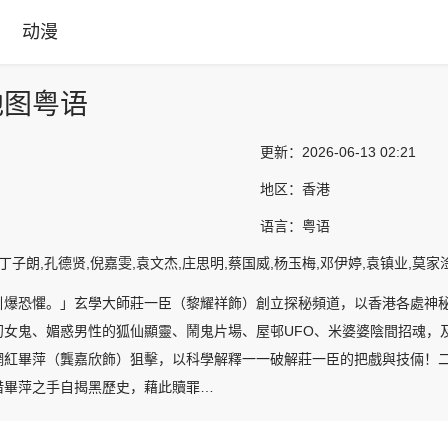
动漫
地图粤语
更新：
2026-06-13 02:21
地区：
香港
语言：
粤语
丁子朗,孔德贤,倪嘉雯,袁文杰,庄思明,蔡国威,杨玉梅,邓伊婷,袁镇业,莫家
引爆恐懼。」玄學大師莊一臣（黎耀祥飾）創立探秘頻道，以香港各處神
初女鬼、媚惑男性的狐仙顯靈、鬧鬼片場、屋邨UFO、米婆婆陰間招魂，
網紅畢萍（龔嘉欣飾）狙擊，以科學解釋一一破解莊一臣的把戲與技倆！
借畢萍之手自揭黑歷史，藉此贖罪…