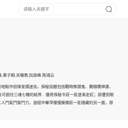
淦,黄子桐,关曜儁,阮政峰,陈靖云
秘地點作招徠宣揚迷信，探秘話題包括戰時無頭鬼、鵝頸橋神婆、
及可困住三魂七魄的結界…獵奇探秘令莊一臣逐漸走紅；卻遭到剛
二人鬥氣鬥智鬥力，過程中畢萍慢慢撕開莊一臣隱藏的另一面，原