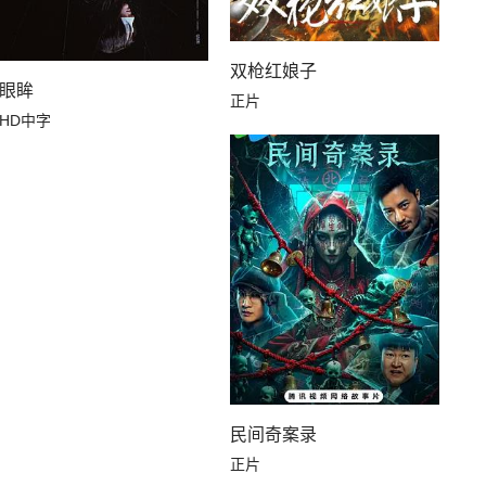
双枪红娘子
眼眸
正片
HD中字
民间奇案录
正片