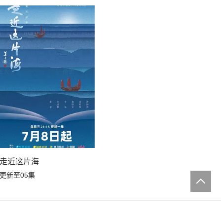
走近这片海
更新至05集