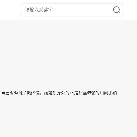
了自己对圣诞节的热情，而她所身处的正是那座温馨的山间小镇