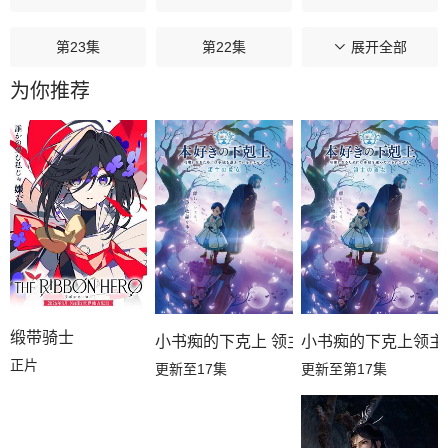
第23集
第22集
第21集
展开全部
为你推荐
第20集
第19集
第18集
第17集
第16集
第15集
第14集
第13集
第12集
第11集
第10集
第09集
第08集
第07集
第06集
缎带骑士
小书痴的下克上领主
小书痴的下克上 领主的养女
正片
更新至第17集
更新至17集
第05集
第04集
第03集
第02集
第01集