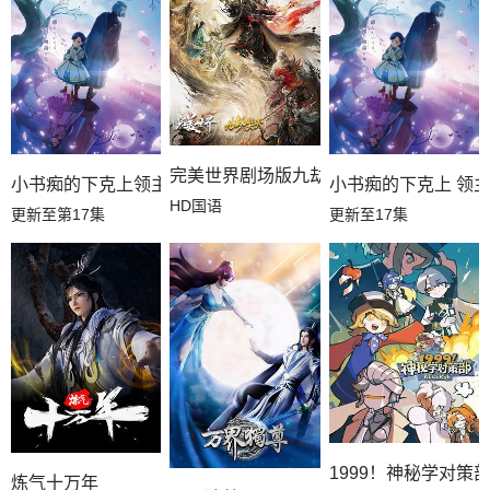
完美世界剧场版九劫焚天
小书痴的下克上领主的养女
小书痴的下克上 领
HD国语
更新至第17集
更新至17集
1999！神秘学对策
炼气十万年