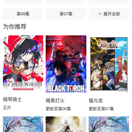
第08集
第07集
第06集
展开全部
为你推荐
第05集
第04集
第03集
第02集
第01集
缎带骑士
暗黑灯火
猫与龙
正片
更新至第06集
更新至第07集