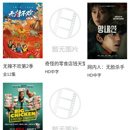
奇怪的零食店钱天堂
无辣不欢第2季
网内人：无脸杀手
HD中字
全12集
HD中字