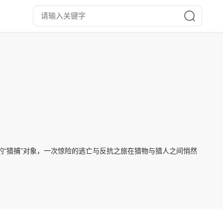
的“猎捕”对象，一次惊险的逃亡与反抗之旅在猎物与猎人之间悄然