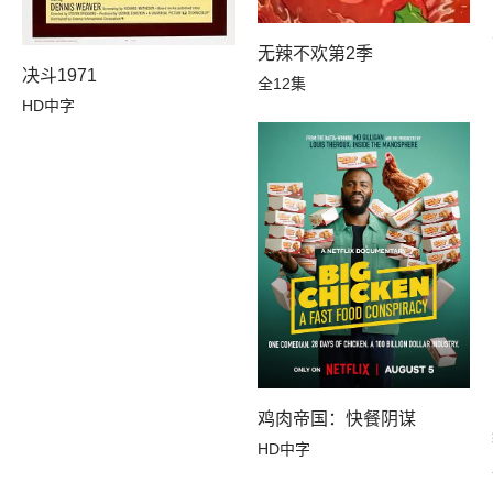
无辣不欢第2季
决斗1971
全12集
HD中字
鸡肉帝国：快餐阴谋
HD中字