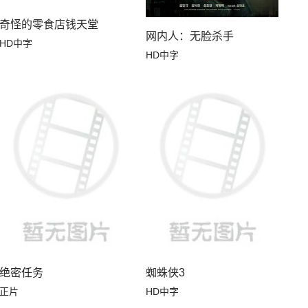
奇怪的零食店钱天堂
网内人：无脸杀手
HD中字
HD中字
绝密任务
蜘蛛侠3
正片
HD中字