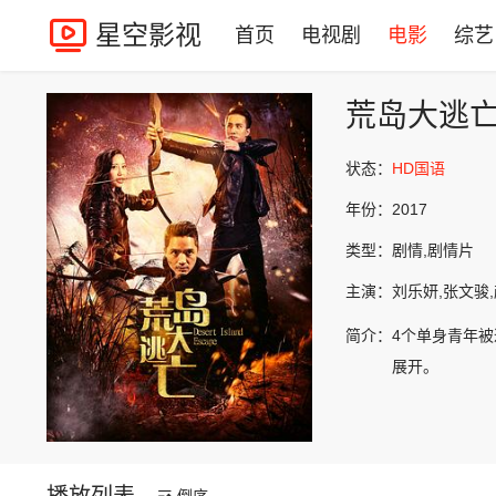
星空影视
首页
电视剧
电影
综艺
荒岛大逃
状态：
HD国语
年份：
2017
类型：
剧情,剧情片
主演：
刘乐妍,张文骏
简介：
4个单身青年被
展开。
播放列表
倒序