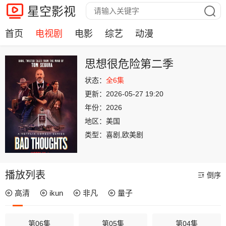
星空影视
首页
电视剧
电影
综艺
动漫
思想很危险第二季
状态：
全6集
更新：
2026-05-27 19:20
年份：
2026
地区：
美国
类型：
喜剧,欧美剧
播放列表
倒序
高清
ikun
非凡
量子
第06集
第05集
第04集