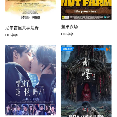
坚果农场
尼尔吉里共享荒野
HD中字
HD中字