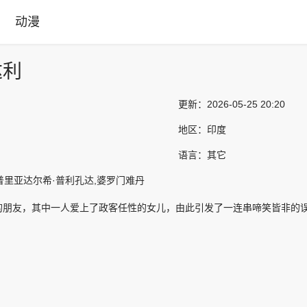
动漫
达利
更新：
2026-05-25 20:20
地区：
印度
语言：
其它
,普里亚达尔希·普利孔达,婆罗门难丹
的朋友，其中一人爱上了政客任性的女儿，由此引发了一连串啼笑皆非的