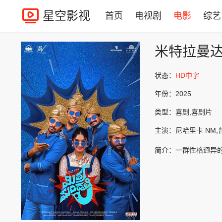
星空影视
首页
电视剧
电影
综艺
米特拉曼
状态：
HD中字
年份：
2025
类型：
喜剧,喜剧片
主演：
尼哈里卡 NM
简介：
一群性格迥异