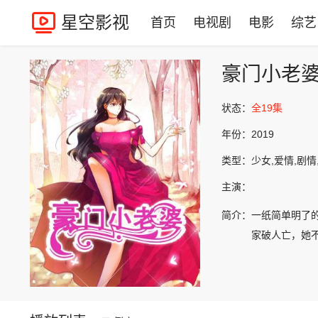
星空影视
首页
电视剧
电影
综艺
豪门小老
状态：
全19集
年份：
2019
类型：
少女,爱情,剧情
主演：
简介：
一纸简单明了
家破人亡，她