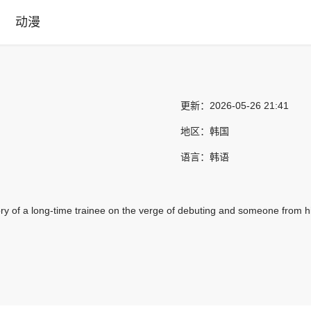
动漫
更新：
2026-05-26 21:41
地区：
韩国
语言：
韩语
ory of a long-time trainee on the verge of debuting and someone from hi