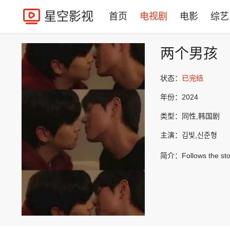
星空影视
首页
电视剧
电影
综艺
两个男孩
状态：
已完结
年份：
2024
类型：
同性,韩国剧
主演：
김빛,신준형
简介：
Follows the st