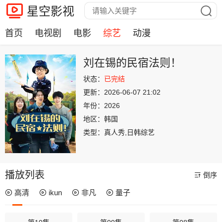
星空影视
首页
电视剧
电影
综艺
动漫
刘在锡的民宿法则！
状态：
已完结
更新：
2026-06-07 21:02
年份：
2026
地区：
韩国
类型：
真人秀,日韩综艺
播放列表
倒序
高清
ikun
非凡
量子