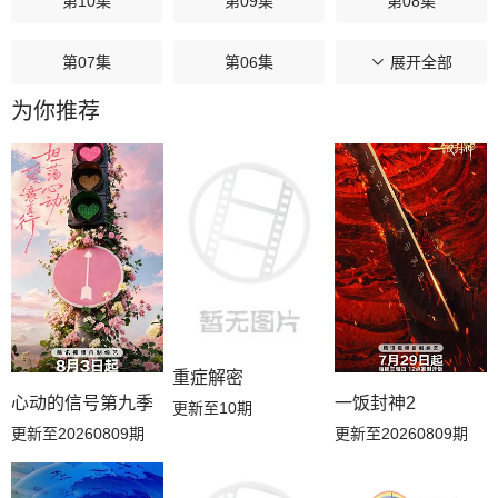
第10集
第09集
第08集
第07集
第06集
第05集
展开全部
为你推荐
第04集
第03集
第02集
第01集
重症解密
心动的信号第九季
一饭封神2
更新至10期
更新至20260809期
更新至20260809期