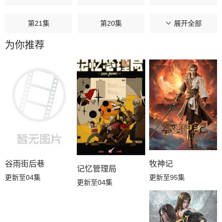
第21集
第20集
第19集
展开全部
为你推荐
第18集
第17集
第16集
第15集
第14集
第13集
第12集
第11集
第10集
第09集
第08集
第07集
第06集
第05集
第04集
谷雨街后巷
牧神记
记忆管理局
更新至04集
更新至95集
更新至04集
第03集
第02集
第01集