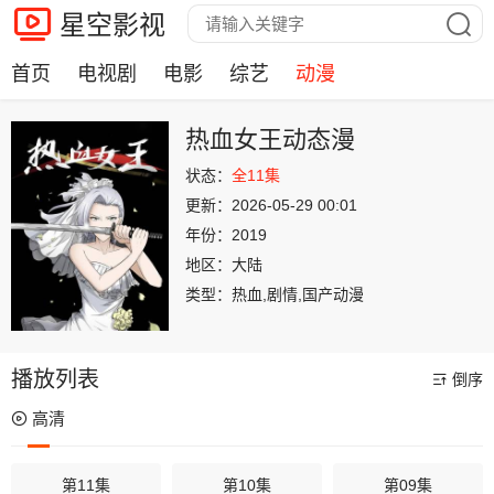
星空影视
首页
电视剧
电影
综艺
动漫
热血女王动态漫
状态：
全11集
更新：
2026-05-29 00:01
年份：
2019
地区：
大陆
类型：
热血,剧情,国产动漫
播放列表
倒序
高清
第11集
第10集
第09集