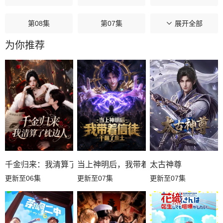
第08集
第07集
第06集
展开全部
为你推荐
第05集
第04集
第03集
第02集
第01集
千金归来：我清算了枕边人
当上神明后，我带着信徒干翻了废土
太古神尊
更新至06集
更新至07集
更新至07集