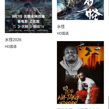
水怪
HD国语
水怪2026
HD国语