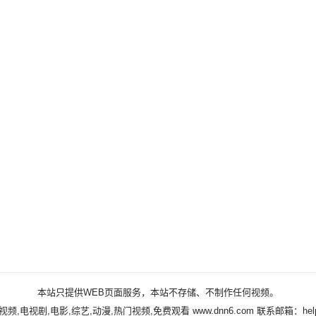
本站只提供WEB页面服务，本站不存储、不制作任何视频。
视频,电视剧,电影,综艺,动漫,热门视频,免费观看
www.dnn6.com
联系邮箱：helpw