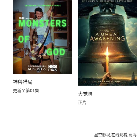
神兽猎局
更新至第01集
大觉醒
正片
星空影视,在线观看,高清