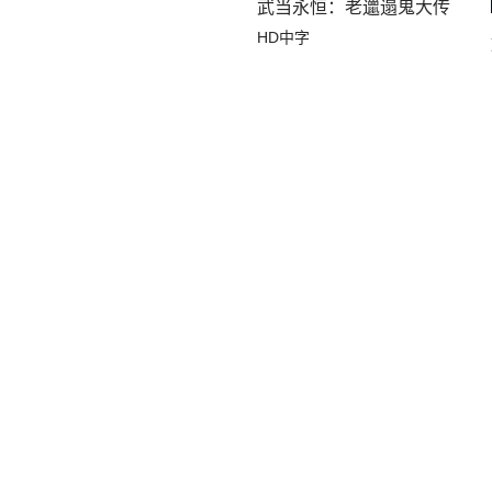
武当永恒：老邋遢鬼大传
HD中字