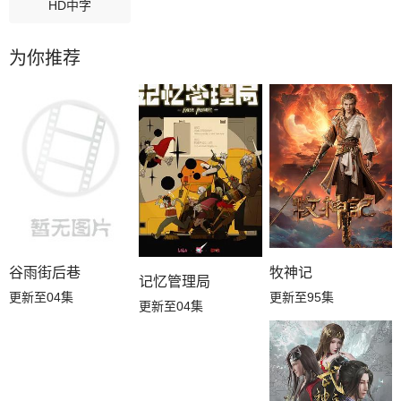
HD中字
为你推荐
谷雨街后巷
牧神记
记忆管理局
更新至04集
更新至95集
更新至04集