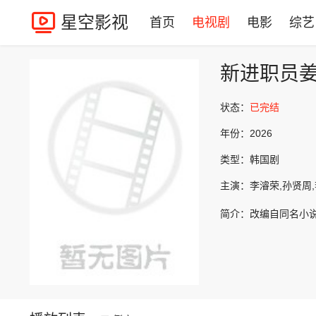
星空影视
首页
电视剧
电影
综艺
新进职员
状态：
已完结
年份：
2026
类型：
韩国剧
主演：
李濬荣,孙贤周
简介：
改编自同名小