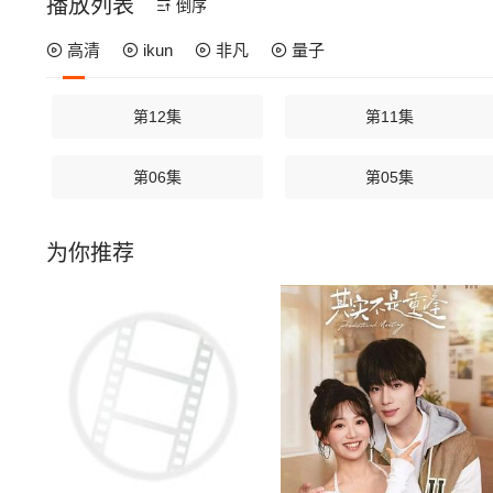
播放列表
倒序
高清
ikun
非凡
量子
第12集
第11集
第06集
第05集
为你推荐