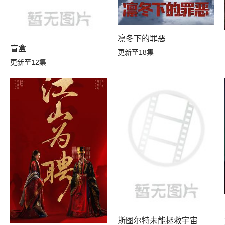
凛冬下的罪恶
盲盒
更新至18集
更新至12集
斯图尔特未能拯救宇宙