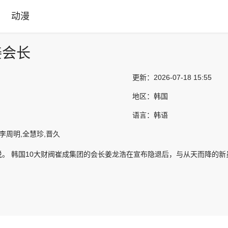
动漫
姜会长
更新：
2026-07-18 15:55
地区：
韩国
语言：
韩语
,李周明,全慧珍,晋久
说。 韩国10大财阀崔成集团的会长姜龙浩在宣布隐退后，与从天而降的