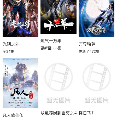
炼气十万年
光阴之外
万界独尊
更新至366集
全34集
更新至472集
从乱葬岗到幽冥之主
择日飞升
凡人修仙传