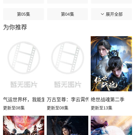
第05集
第04集
第03集
展开全部
为你推荐
第02集
第01集
气运世界杯，我能复制所有球星技能
万古至尊：李云霄传
绝世战魂第二季
更新至08集
更新至08集
更新至13集