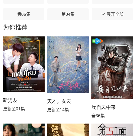
第05集
第04集
第03集
展开全部
为你推荐
第02集
第01集
新男友
天才，女友
兵自风中来
更新至01集
更新至14集
全36集