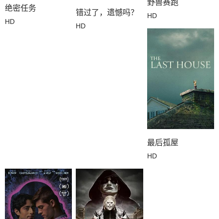
野兽赛跑
绝密任务
错过了，遗憾吗？
HD
HD
HD
最后孤屋
HD