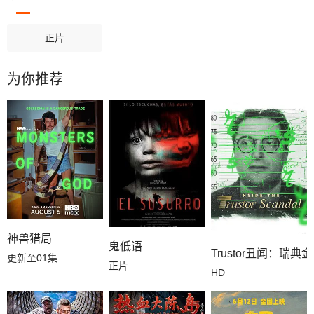
正片
为你推荐
神兽猎局
鬼低语
Trustor丑闻：瑞
更新至01集
正片
HD