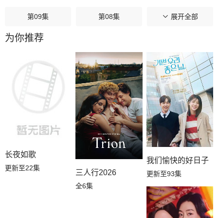
第09集
第08集
第07集
展开全部
为你推荐
第06集
第05集
第04集
第03集
第02集
第01集
长夜如歌
我们愉快的好日子
更新至22集
三人行2026
更新至93集
全6集