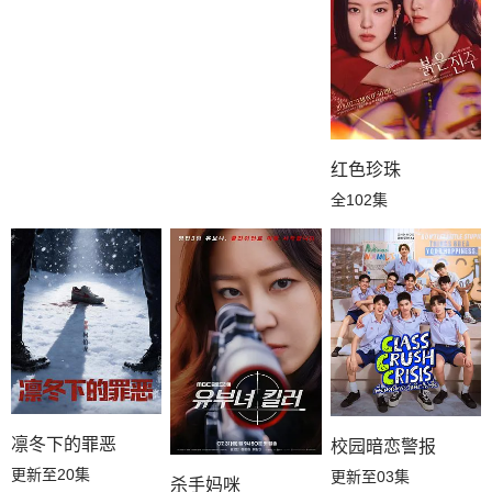
红色珍珠
全102集
凛冬下的罪恶
校园暗恋警报
更新至20集
更新至03集
杀手妈咪