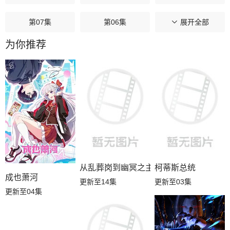
第07集
第06集
第05集
展开全部
为你推荐
第04集
第03集
第02集
第01集
从乱葬岗到幽冥之主
柯蒂斯总统
成也萧河
更新至14集
更新至03集
更新至04集