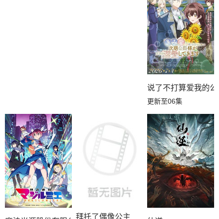
第654集
第653集
第652集
第651集
第650集
第649集
第648集
第647集
第646集
说了不打算爱我的公
更新至06集
第645集
第644集
第643集
第642集
第641集
第640集
第639集
第638集
第637集
第636集
第635集
第634集
第633集
第632集
第631集
拜托了偶像公主