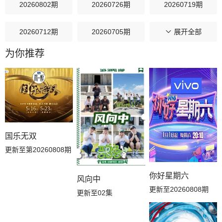
20260802期
20260726期
20260719期
20260712期
20260705期
20260628期
展开全部
为你推荐
20260621期
20260614期
20260607期
20260531期
20260524期
20260517期
20260510期
20260503期
20260426期
国乐无双
20260419期
20260412期
20260405期
更新至第20260808期
20260329期
20260322期
20260315期
你好星期六
风向中
更新至20260808期
更新至02集
20260308期
20260301期
20260222期