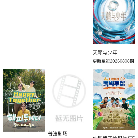
20260215期
20260208期
20260201期
20260125期
20260118期
20260111期
20260104期
20251228期
20251221期
20251214期
20251207期
20251130期
天籁与少年
更新至第20260808期
20251123期
20251109期
20251102期
20251026期
20251019期
20251012期
20251005期
20250928期
20250921期
20250914期
20250907期
20250831期
普法剧场
20250824期
20250817期
20250810期