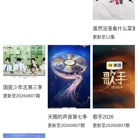
20260622期
20260618期
20260617期
20260616期
20260615期
20260611期
虽然没准备什么菜第
更新至12集
20260610期
20260609期
20260608期
20260604期
20260603期
20260602期
20260601期
20260528期
20260527期
国医少年志第三季
20260526期
20260525期
20260521期
更新至20260807期
20260520期
20260519期
20260518期
天赐的声音第七季
歌手2026
20260514期
20260513期
20260512期
更新至20260807期
更新至20260807期